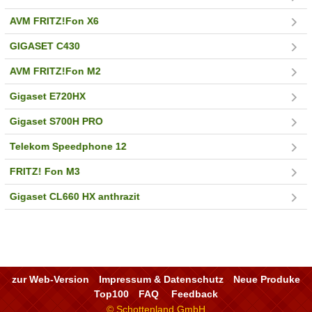
AVM FRITZ!Fon X6
GIGASET C430
AVM FRITZ!Fon M2
Gigaset E720HX
Gigaset S700H PRO
Telekom Speedphone 12
FRITZ! Fon M3
Gigaset CL660 HX anthrazit
zur Web-Version
Impressum & Datenschutz
Neue Produke
Top100
FAQ
Feedback
© Schottenland GmbH