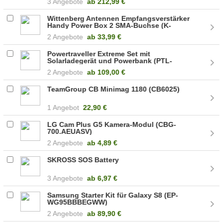
3 Angebote
ab
212,99 €
Wittenberg Antennen Empfangsverstärker
Handy Power Box 2 SMA-Buchse (K-
102846-10)
2 Angebote
ab
33,99 €
Powertraveller Extreme Set mit
Solarladegerät und Powerbank (PTL-
EXT001)
2 Angebote
ab
109,00 €
TeamGroup CB Minimag 1180 (CB6025)
1 Angebot
22,90 €
LG Cam Plus G5 Kamera-Modul (CBG-
700.AEUASV)
2 Angebote
ab
4,89 €
SKROSS SOS Battery
3 Angebote
ab
6,97 €
Samsung Starter Kit für Galaxy S8 (EP-
WG95BBBEGWW)
2 Angebote
ab
89,90 €