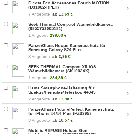
Dicota Eco Accessories Pouch MOTION
(D31882-RPET)
7 Angebote
ab
13,69 €
Seek Thermal Compact Wärmebildkamera
(0855753005181)
1 Angebot
299,00 €
PanzerGlass Hoops Kameraschutz für
Samsung Galaxy S24 Plus
(5711724012082)
3 Angebote
ab
3,85 €
SEEK THERMAL Compact XR iOS
Wärmebildkamera (SK1002XX)
1 Angebot
284,89 €
Hama Smartphone-Halterung für
Spektiv/Fernglas/Teleskop 44343
2 Angebote
ab
13,90 €
PanzerGlass PicturePerfect Kameraschutz
für iPhone 14/14 Plus (PZ0399)
3 Angebote
ab
10,57 €
Mobilis REFUGE Holster Gun