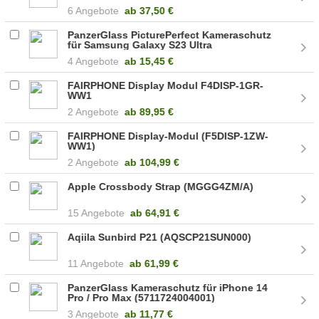
6 Angebote
ab
37,50 €
PanzerGlass PicturePerfect Kameraschutz
für Samsung Galaxy S23 Ultra
(5711724004414)
4 Angebote
ab
15,45 €
FAIRPHONE Display Modul F4DISP-1GR-
WW1
2 Angebote
ab
89,95 €
FAIRPHONE Display-Modul (F5DISP-1ZW-
WW1)
2 Angebote
ab
104,99 €
Apple Crossbody Strap (MGGG4ZM/A)
15 Angebote
ab
64,91 €
Aqiila Sunbird P21 (AQSCP21SUN000)
11 Angebote
ab
61,99 €
PanzerGlass Kameraschutz für iPhone 14
Pro / Pro Max (5711724004001)
3 Angebote
ab
11,77 €