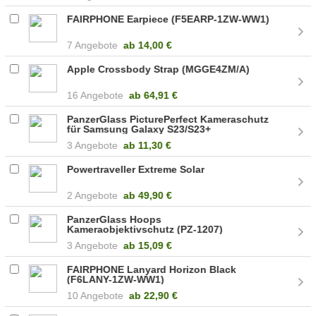
FAIRPHONE Earpiece (F5EARP-1ZW-WW1)
7 Angebote
ab
14,00 €
Apple Crossbody Strap (MGGE4ZM/A)
16 Angebote
ab
64,91 €
PanzerGlass PicturePerfect Kameraschutz
für Samsung Galaxy S23/S23+
(5711724004391)
3 Angebote
ab
11,30 €
Powertraveller Extreme Solar
2 Angebote
ab
49,90 €
PanzerGlass Hoops
Kameraobjektivschutz (PZ-1207)
3 Angebote
ab
15,09 €
FAIRPHONE Lanyard Horizon Black
(F6LANY-1ZW-WW1)
10 Angebote
ab
22,90 €