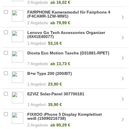
3 Angebote
ab
16,02 €
FAIRPHONE Kameramodul für Fairphone 4
(F4CAMR-1ZW-WW1)
2 Angebote
ab
79,99 €
Lenovo Go Tech Accessories Organizer
(4X41E40077)
1 Angebot
53,16 €
Dicota Eco Motion Tasche (D31881-RPET)
7 Angebote
ab
13,73 €
B+w Type 200 (200/BT)
1 Angebot
23,90 €
EZVIZ Solar-Panel 307700181
1 Angebot
35,90 €
FIXXOO iPhone 5 Display Komplettset
weiß (15090216738)
2 Angebote
ab
80,29 €