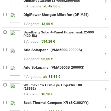
Umhängetasche (3700992500485)
3 Angebote
ab
42,86 €
DigiPower Shotgun Mikrofon (DP-M25)
1 Angebot
13,99 €
Sandberg Solar 4-Panel Powerbank 25000
(420-56)
1 Angebot
594,16 €
Arlo Solarpanel (VMA5600-20000S)
1 Angebot
95,09 €
Arlo Solarpanel (VMA5600B-20000S)
4 Angebote
ab
81,69 €
Walimex Pro Fish-Eye Objektiv 180
(18662)
1 Angebot
18,96 €
Seek Thermal Compact XR (SK1002YY)