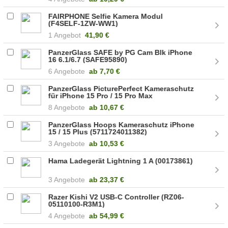
FAIRPHONE Selfie Kamera Modul
(F4SELF-1ZW-WW1)
1 Angebot
41,90 €
PanzerGlass SAFE by PG Cam Blk iPhone
16 6.1/6.7 (SAFE95890)
6 Angebote
ab
7,70 €
PanzerGlass PicturePerfect Kameraschutz
für iPhone 15 Pro / 15 Pro Max
(5711724011375)
8 Angebote
ab
10,67 €
PanzerGlass Hoops Kameraschutz iPhone
15 / 15 Plus (5711724011382)
3 Angebote
ab
10,53 €
Hama Ladegerät Lightning 1 A (00173861)
3 Angebote
ab
23,37 €
Razer Kishi V2 USB-C Controller (RZ06-
05110100-R3M1)
4 Angebote
ab
54,99 €