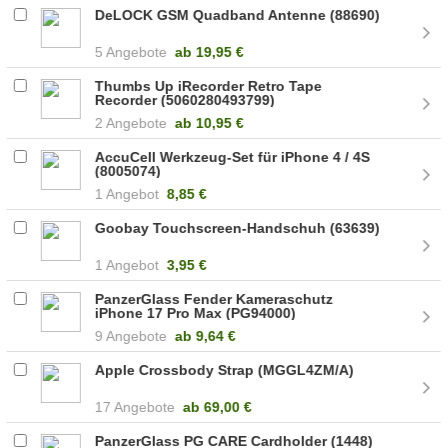
DeLOCK GSM Quadband Antenne (88690)
5 Angebote
ab
19,95 €
Thumbs Up iRecorder Retro Tape
Recorder (5060280493799)
2 Angebote
ab
10,95 €
AccuCell Werkzeug-Set für iPhone 4 / 4S
(8005074)
1 Angebot
8,85 €
Goobay Touchscreen-Handschuh (63639)
1 Angebot
3,95 €
PanzerGlass Fender Kameraschutz
iPhone 17 Pro Max (PG94000)
9 Angebote
ab
9,64 €
Apple Crossbody Strap (MGGL4ZM/A)
17 Angebote
ab
69,00 €
PanzerGlass PG CARE Cardholder (1448)