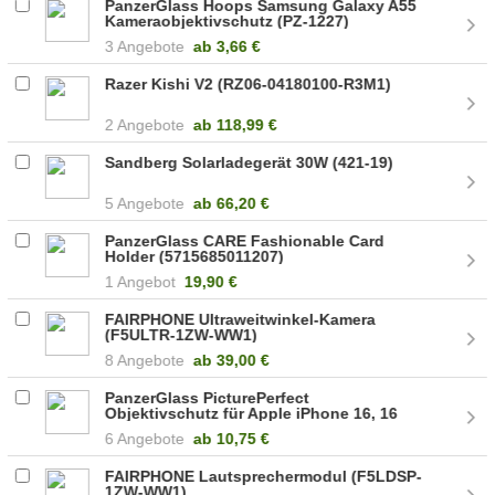
PanzerGlass Hoops Samsung Galaxy A55
Kameraobjektivschutz (PZ-1227)
3 Angebote
ab
3,66 €
Razer Kishi V2 (RZ06-04180100-R3M1)
2 Angebote
ab
118,99 €
Sandberg Solarladegerät 30W (421-19)
5 Angebote
ab
66,20 €
PanzerGlass CARE Fashionable Card
Holder (5715685011207)
1 Angebot
19,90 €
FAIRPHONE Ultraweitwinkel-Kamera
(F5ULTR-1ZW-WW1)
8 Angebote
ab
39,00 €
PanzerGlass PicturePerfect
Objektivschutz für Apple iPhone 16, 16
Plus (1279)
6 Angebote
ab
10,75 €
FAIRPHONE Lautsprechermodul (F5LDSP-
1ZW-WW1)