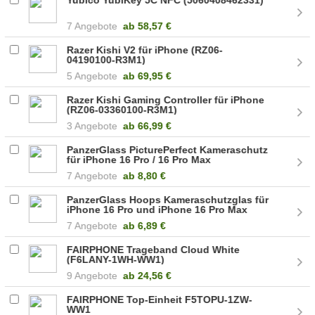
7 Angebote
ab
58,57 €
Razer Kishi V2 für iPhone (RZ06-
04190100-R3M1)
5 Angebote
ab
69,95 €
Razer Kishi Gaming Controller für iPhone
(RZ06-03360100-R3M1)
3 Angebote
ab
66,99 €
PanzerGlass PicturePerfect Kameraschutz
für iPhone 16 Pro / 16 Pro Max
(5715685002977)
7 Angebote
ab
8,80 €
PanzerGlass Hoops Kameraschutzglas für
iPhone 16 Pro und iPhone 16 Pro Max
(5715685003035)
7 Angebote
ab
6,89 €
FAIRPHONE Trageband Cloud White
(F6LANY-1WH-WW1)
9 Angebote
ab
24,56 €
FAIRPHONE Top-Einheit F5TOPU-1ZW-
WW1