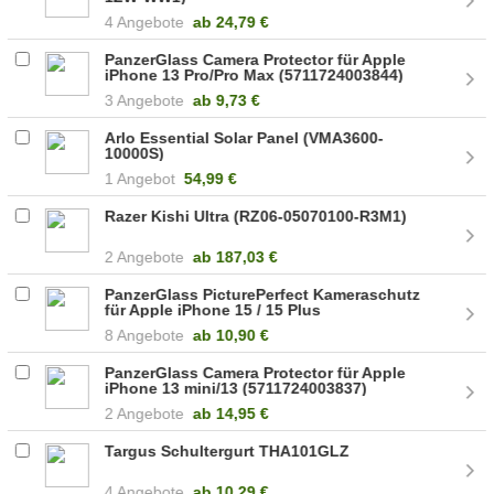
4 Angebote
ab
24,79 €
PanzerGlass Camera Protector für Apple
iPhone 13 Pro/Pro Max (5711724003844)
3 Angebote
ab
9,73 €
Arlo Essential Solar Panel (VMA3600-
10000S)
1 Angebot
54,99 €
Razer Kishi Ultra (RZ06-05070100-R3M1)
2 Angebote
ab
187,03 €
PanzerGlass PicturePerfect Kameraschutz
für Apple iPhone 15 / 15 Plus
(5711724011368)
8 Angebote
ab
10,90 €
PanzerGlass Camera Protector für Apple
iPhone 13 mini/13 (5711724003837)
2 Angebote
ab
14,95 €
Targus Schultergurt THA101GLZ
4 Angebote
ab
10,29 €