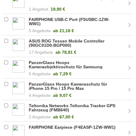
1 Angebot
19,90 €
FAIRPHONE USB-C Port (F5USBC-1ZW-
WW1)
5 Angebote
ab
21,18 €
ASUS ROG Tessen Mobile Controller
(90GC01D0-BGP000)
17 Angebote
ab
78,81 €
PanzerGlass Hoops
Kameraobjektivschutz für Samsung
Galaxy S24 Ultra (PZ-1209)
5 Angebote
ab
7,29 €
PanzerGlass Hoops Kameraschutz für
iPhone 15 Pro / 15 Pro Max
(5711724011399)
4 Angebote
ab
9,07 €
Teltonika Networks Teltonika Tracker GPS
Fahrzeug (FMB640)
2 Angebote
ab
67,00 €
FAIRPHONE Earpiece (F4EASP-1ZW-WW1)