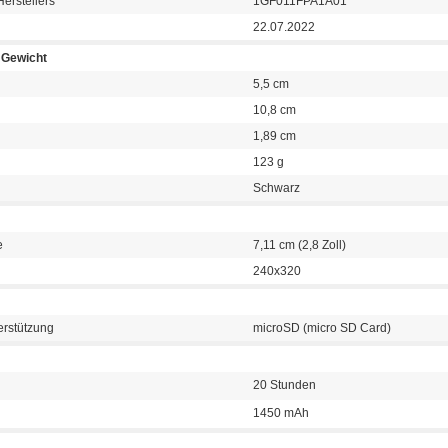
erstellers
1GF011FPA1A01
22.07.2022
Gewicht
5,5 cm
10,8 cm
1,89 cm
123 g
Schwarz
e
7,11 cm (2,8 Zoll)
240x320
erstützung
microSD (micro SD Card)
20 Stunden
1450 mAh