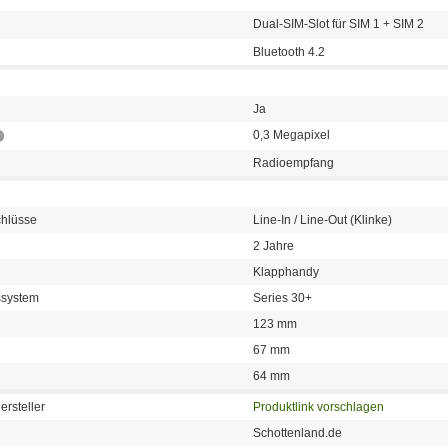
Dual-SIM-Slot für SIM 1 + SIM 2
Bluetooth 4.2
Ja
0,3 Megapixel
Radioempfang
chlüsse
Line-In / Line-Out (Klinke)
2 Jahre
Klapphandy
bssystem
Series 30+
123 mm
67 mm
64 mm
ersteller
Produktlink vorschlagen
Schottenland.de