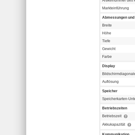
Artikelnummer des H
Markteinführung
Abmessungen und 
Breite
Höhe
Tiefe
Gewicht
Farbe
Display
Bildschirmdiagonal
Auflösung
Speicher
Speicherkarten-Unt
Betriebszeiten
Betriebszeit
Akkukapazität
Kommunikation