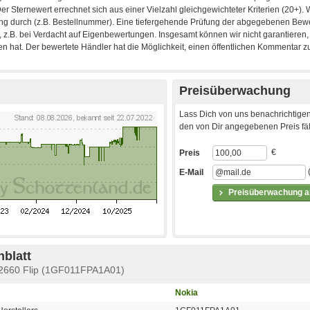
Preisüberwachung
Lass Dich von uns benachrichtigen
den von Dir angegebenen Preis fäll
€
Preis
E-Mail
Preisüberwachung ak
blatt
 2660 Flip (1GF011FPA1A01)
Nokia