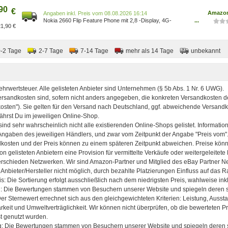
90
€
Amazon
Preis vom 08.08.2026 16:14
Nokia 2660 Flip Feature Phone mit 2,8 -Display, 4G-
...
1,90 €
Konnektivität, Hörgerätekompatibilität ( ), integrierter
Kamera, MP3-Player, kabellosem UKW-Radio und
klassischen Spielen (Dual SIM) - Schwarz
1GF011FQA1A01 6438409076540 Elektronik &
0-2 Tage
2-7 Tage
7-14 Tage
mehr als 14 Tage
unbekannt
Foto/Elektronik