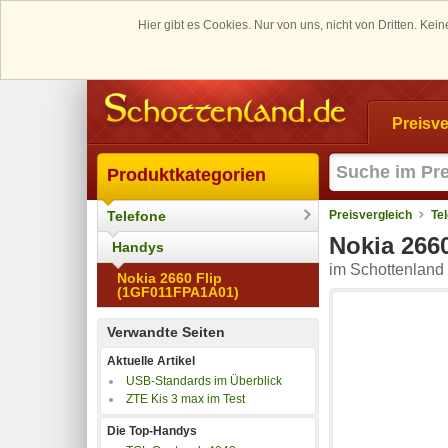
Hier gibt es Cookies. Nur von uns, nicht von Dritten. K
Preisve
Produktkategorien
Telefone
Preisvergleich
Te
Nokia 266
Handys
im Schottenland 
Nokia 2660 Flip
(1GF011FPA1A01)
Verwandte Seiten
Aktuelle Artikel
USB-Standards im Überblick
ZTE Kis 3 max im Test
Die Top-Handys