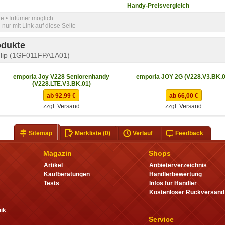
Handy-Preisvergleich
e • Irrtümer möglich
nur mit Link auf diese Seite
odukte
Flip (1GF011FPA1A01)
emporia Joy V228 Seniorenhandy
emporia JOY 2G (V228.V3.BK.0
(V228.LTE.V3.BK.01)
ab 92,99 €
ab 66,00 €
zzgl. Versand
zzgl. Versand
Sitemap
Merkliste
(0)
Verlauf
Feedback
Magazin
Shops
Artikel
Anbieterverzeichnis
Kaufberatungen
Händlerbewertung
Tests
Infos für Händler
Kostenloser Rückversand
ik
Service