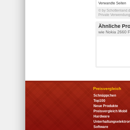
Verwandte Seiten
© by Schottenland.d
Private Verwendung 
Ähnliche Pr
wie Nokia 2660 
Preisvergleich
Schnäppchen
Top100
Neue Produkte
Preisvergleich Mobil
Hardware
Unterhaltungselektron
Software