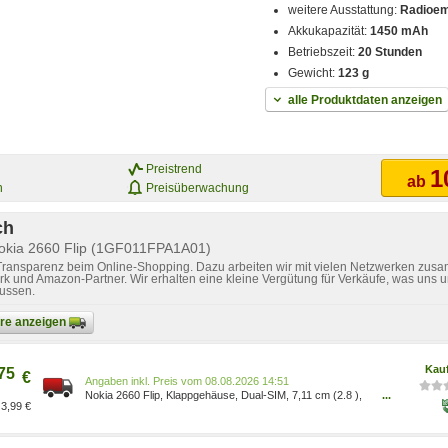
weitere Ausstattung:
Radioe
Akkukapazität:
1450 mAh
Betriebszeit:
20 Stunden
Gewicht:
123 g
alle Produktdaten anzeigen
Preistrend
1
ab
n
Preisüberwachung
ch
Nokia 2660 Flip (1GF011FPA1A01)
 Transparenz beim Online-Shopping. Dazu arbeiten wir mit vielen Netzwerken zusa
k und Amazon-Partner. Wir erhalten eine kleine Vergütung für Verkäufe, was uns u
lussen.
bare anzeigen
Kau
75
€
Preis vom 08.08.2026 14:51
Nokia 2660 Flip, Klappgehäuse, Dual-SIM, 7,11 cm (2.8 ),
...
3,99 €
0,3 MP, 1450 mAh, Schwarz 1GF011FPA1A01