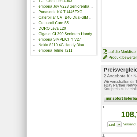
TCL Onetouch 4043
emporia Joy V228 Seniorenhandy
Panasonic KX-TU446EXG
Caterpillar CAT B40 Dual-SIM Handy
Crosscall Core S5
DORO Leva L20
Gigaset GL390 Senioren-Handy
emporia SIMPLICITY V27
Nokia 8210 4G Handy Blau
emporia Telme T211
auf die Merkliste
Produkt bewerte
Preisverglei
2 Angebote für 
Wir verschaffen dir
eBay Partner Networ
Kaufpreis zu beeinf
nur sofort liefer
1.
108,
2.