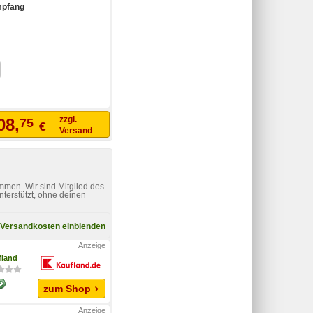
mpfang
zzgl.
08,
75
€
Versand
mmen. Wir sind Mitglied des
nterstützt, ohne deinen
Versandkosten einblenden
fland
zum Shop