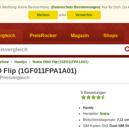
eine Werbung. Keine Beobachtung.
(Datenschutz-Bestimmungen)
.
Nur für Dich. Du
Merken
oder
Verwerfen
rgleich
PreisRocker
Magazin
Shops
lefone
Handys
Nokia 2660 Flip (1GF011FPA1A01)
0 Flip (1GF011FPA1A01)
Preisvergleich
5 Bewertungen
Handy
Hersteller:
Nokia
Bildschirmdiagonale:
7,11 cm
SIM-Karten-Slot:
Dual-SIM-Slo