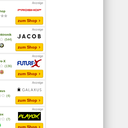
hop
zum Shop
ektronik
(544)
zum Shop
re-X
(136)
zum Shop
xus
(4)
zum Shop
yox
(7)
zum Shop