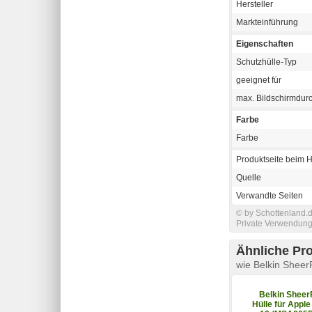
Hersteller
Markteinführung
Eigenschaften
Schutzhülle-Typ
geeignet für
max. Bildschirmdur
Farbe
Farbe
Produktseite beim H
Quelle
Verwandte Seiten
© by Schottenland.d
Private Verwendung 
Ähnliche Pr
wie Belkin Shee
Belkin Sheer
Hülle für Apple