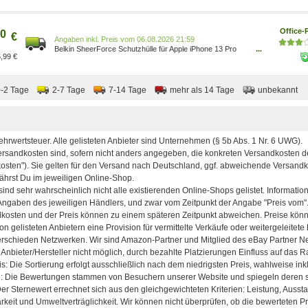
Office-
0
€
Preis vom 06.08.2026 21:59
Belkin SheerForce Schutzhülle für Apple iPhone 13 Pro
...
,99 €
MSA006BTCL
0-2 Tage
2-7 Tage
7-14 Tage
mehr als 14 Tage
unbekannt