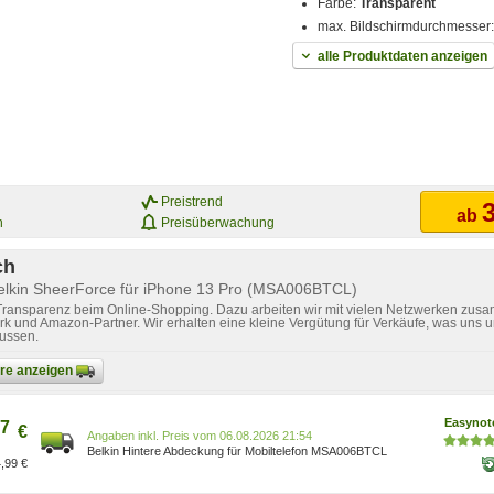
Farbe:
Transparent
max. Bildschirmdurchmesser
alle Produktdaten anzeigen
Preistrend
3
ab
n
Preisüberwachung
ch
Belkin SheerForce für iPhone 13 Pro (MSA006BTCL)
 Transparenz beim Online-Shopping. Dazu arbeiten wir mit vielen Netzwerken zusa
k und Amazon-Partner. Wir erhalten eine kleine Vergütung für Verkäufe, was uns u
lussen.
bare anzeigen
Easynot
7
€
Preis vom 06.08.2026 21:54
Belkin Hintere Abdeckung für Mobiltelefon MSA006BTCL
,99 €