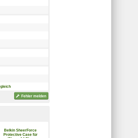
gleich
Fehler melden
Belkin SheerForce
Belkin SheerForce
Protective Case für
MagSafe Hülle für