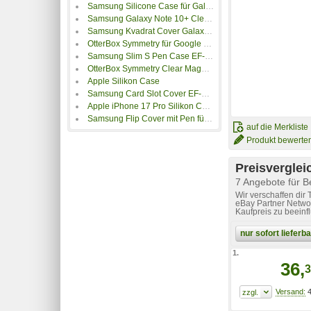
Samsung Silicone Case für Galaxy S23 (Navy) EF-PS911TNEGWW
Samsung Galaxy Note 10+ Clear Cover
Samsung Kvadrat Cover Galaxy S20+ Silber
OtterBox Symmetry für Google Pixel 8 Pro
Samsung Slim S Pen Case EF-OF94PCLEGWW
OtterBox Symmetry Clear MagSafe für iPhone 15 Pro Max
Apple Silikon Case
Samsung Card Slot Cover EF-OA336TLEGWW
Apple iPhone 17 Pro Silikon Case mit MagSafe
Samsung Flip Cover mit Pen für Galaxy Z Fold3 5G
auf die Merkliste
Produkt bewerte
Preisverglei
7 Angebote für 
Wir verschaffen dir
eBay Partner Networ
Kaufpreis zu beeinf
nur sofort liefer
1.
36,
3
4