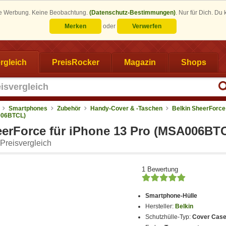
eine Werbung. Keine Beobachtung.
(Datenschutz-Bestimmungen)
.
Nur für Dich. Du
Merken
oder
Verwerfen
rgleich
PreisRocker
Magazin
Shops
Smartphones
Zubehör
Handy-Cover & -Taschen
Belkin SheerForce
006BTCL)
eerForce für iPhone 13 Pro (MSA006BT
Preisvergleich
1 Bewertung
Smartphone-Hülle
Hersteller:
Belkin
Schutzhülle-Typ:
Cover Case 