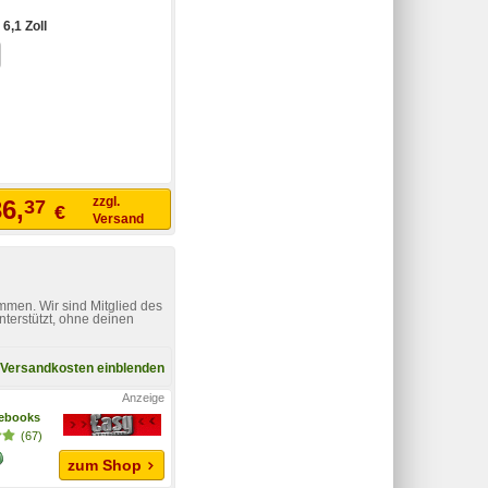
:
6,1 Zoll
zzgl.
6,
37
€
Versand
mmen. Wir sind Mitglied des
nterstützt, ohne deinen
Versandkosten einblenden
ebooks
(67)
zum Shop