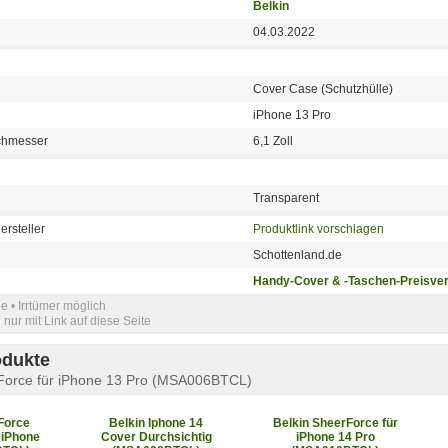
Belkin
04.03.2022
Cover Case (Schutzhülle)
iPhone 13 Pro
chmesser
6,1 Zoll
Transparent
ersteller
Produktlink vorschlagen
Schottenland.de
Handy-Cover & -Taschen-Preisver
e • Irrtümer möglich
nur mit Link auf diese Seite
odukte
rForce für iPhone 13 Pro (MSA006BTCL)
Force
Belkin Iphone 14
Belkin SheerForce für
 iPhone
Cover Durchsichtig
iPhone 14 Pro