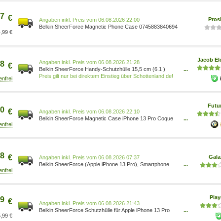
7
€
Pros
Preis vom 06.08.2026 22:00
Belkin SheerForce Magnetic Phone Case 0745883840694
,99 €
Jacob El
Preis vom 06.08.2026 21:28
8
€
Belkin SheerForce Handy-Schutzhülle 15,5 cm (6.1 )
...
Cover Transparent (MSA006btCL)
Preis gilt nur bei direktem Einstieg über Schottenland.de!
Futu
0
€
Preis vom 06.08.2026 22:10
Belkin SheerForce Magnetic Case iPhone 13 Pro Coque
...
de protection antimicrobienne pour transparente
(MSA006BTCL)
8
€
Gala
Preis vom 06.08.2026 07:37
Belkin SheerForce (Apple iPhone 13 Pro), Smartphone
...
Hülle, Transparent MSA006BTCL
Pla
9
€
Preis vom 06.08.2026 21:43
Belkin SheerForce Schutzhülle für Apple iPhone 13 Pro
...
,99 €
MSA006BTCL